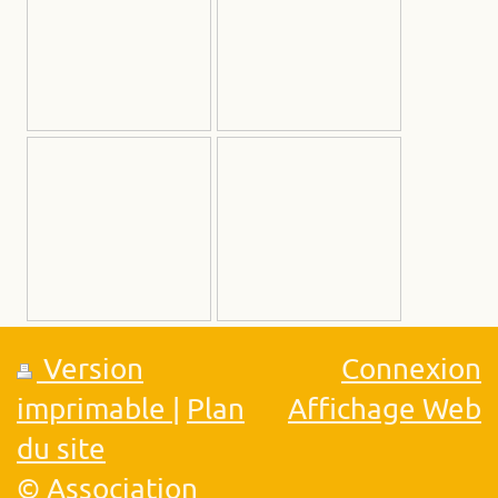
Version
Connexion
imprimable
|
Plan
Affichage Web
du site
© Association