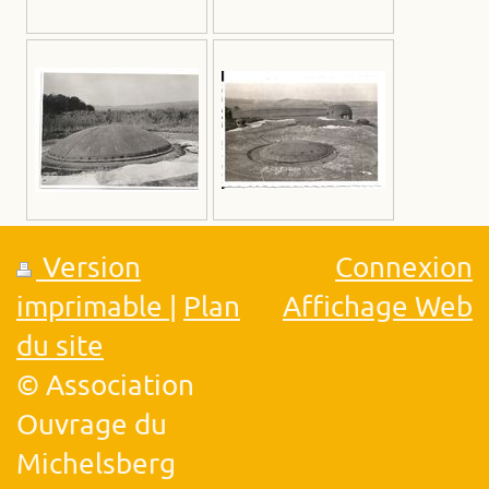
Version
Connexion
imprimable
|
Plan
Affichage Web
du site
© Association
Ouvrage du
Michelsberg